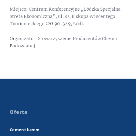
Miejsce: Centrum Konferencyjne „Łódzka Specjalna
Strefa Ekonomiczna”, ul. Ks. Biskupa Wincentego
Tymienieckiego 22G 90-349, Łódź
Organizator: Stowarzyszenie Producentów Chemii
Budowlanej
Oferta
Cement luzem