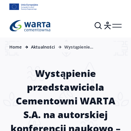
Home
Aktualności
Wystąpienie
przedstawiciela
Cementowni WARTA S.A.
na autorskiej konferencji
Wystąpienie
naukowo – biznesowej!
przedstawiciela
Cementowni WARTA
S.A. na autorskiej
konferencji naukowo –