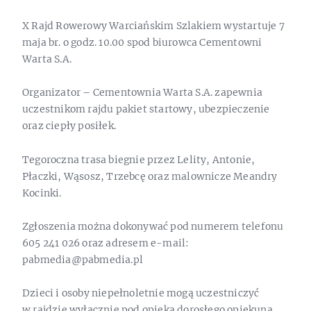
X Rajd Rowerowy Warciańskim Szlakiem wystartuje 7
maja br. o godz. 10.00 spod biurowca Cementowni
Warta S.A.
Organizator – Cementownia Warta S.A. zapewnia
uczestnikom rajdu pakiet startowy, ubezpieczenie
oraz ciepły posiłek.
Tegoroczna trasa biegnie przez Lelity, Antonie,
Płaczki, Wąsosz, Trzebcę oraz malownicze Meandry
Kocinki.
Zgłoszenia można dokonywać pod numerem telefonu
605 241 026 oraz adresem e-mail:
pabmedia@pabmedia.pl
Dzieci i osoby niepełnoletnie mogą uczestniczyć
w rajdzie wyłącznie pod opieką dorosłego opiekuna.