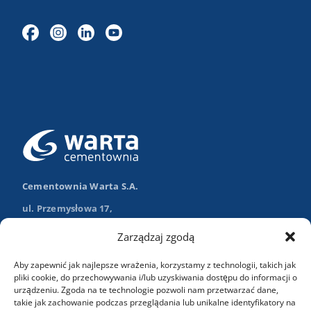
Cementownia Warta S.A.
ul. Przemysłowa 17,
98-355 Trębaczew
Zarządzaj zgodą
Nawiguj w Google Maps
Aby zapewnić jak najlepsze wrażenia, korzystamy z technologii, takich jak
+48 (43) 84 13 003
pliki cookie, do przechowywania i/lub uzyskiwania dostępu do informacji o
urządzeniu. Zgoda na te technologie pozwoli nam przetwarzać dane,
info@wartasa.com.pl
takie jak zachowanie podczas przeglądania lub unikalne identyfikatory na