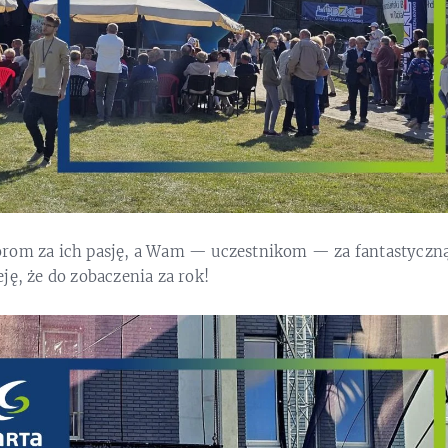
rom za ich pasję, a Wam — uczestnikom — za fantastyczną 
ję, że do zobaczenia za rok!