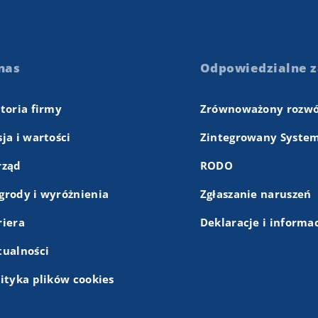
nas
Odpowiedzialne z
storia firmy
Zrównoważony rozwó
ja i wartości
Zintegrowany System
rząd
RODO
grody i wyróżnienia
Zgłaszanie naruszeń
riera
Deklaracje i informa
tualności
lityka plików cookies