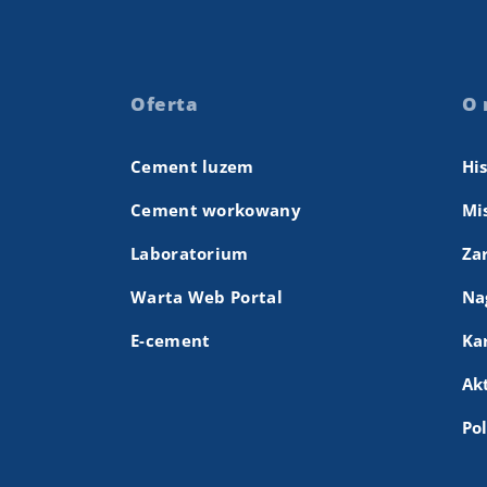
Oferta
O 
Cement luzem
Hi
Cement workowany
Mis
Laboratorium
Za
Warta Web Portal
Na
E-cement
Ka
Ak
Po