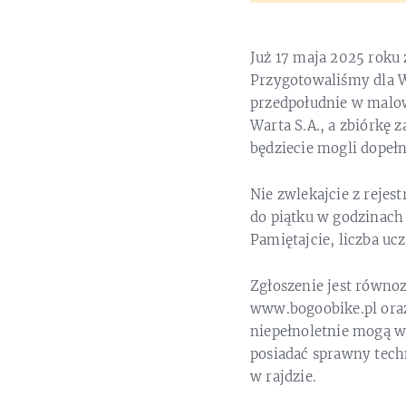
Już 17 maja 2025 roku
Przygotowaliśmy dla W
przedpołudnie w malow
Warta S.A., a zbiórkę 
będziecie mogli dopełn
Nie zwlekajcie z reje
do piątku w godzinach 
Pamiętajcie, liczba uc
Zgłoszenie jest równoz
www.bogoobike.pl oraz
niepełnoletnie mogą wz
posiadać sprawny tech
w rajdzie.