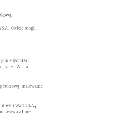
ywkową.
 S.A. Goście mogli
ęciu edycji Dni
u „Nasza Warta
atę cukrową, malowanie
towni Warta S.A.,
odawstwa z Łodzi.