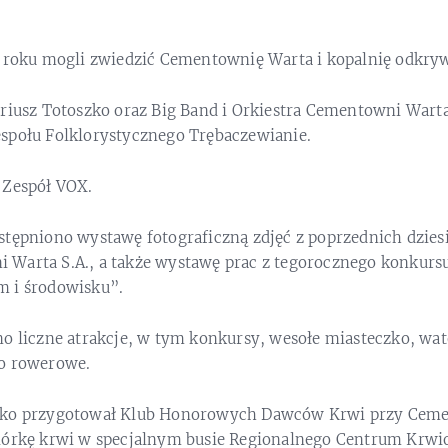
o roku mogli zwiedzić Cementownię Warta i kopalnię odkr
ariusz Totoszko oraz Big Band i Orkiestra Cementowni Warta
społu Folklorystycznego Trębaczewianie.
 Zespół VOX.
tępniono wystawę fotograficzną zdjęć z poprzednich dziesi
Warta S.A., a także wystawę prac z tegorocznego konkurs
m i środowisku”.
no liczne atrakcje, w tym konkursy, wesołe miasteczko, w
ko rowerowe.
sko przygotował Klub Honorowych Dawców Krwi przy Cemen
iórkę krwi w specjalnym busie Regionalnego Centrum Krwi