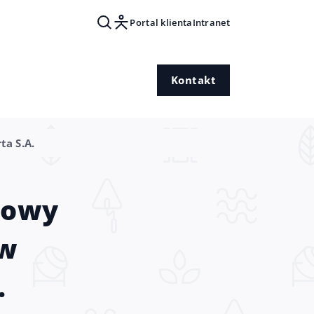
Portal klienta
Intranet
Kontakt
a S.A.
szowy
 w
.