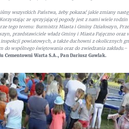
iliśmy wszystkich Państwa, żeby pokazać jakie zmiany nast
 Korzystając ze sprzyjającej pogody jest z nami wiele rodzin
arze tego terenu: Burmistrz Miasta i Gminy Działoszyn, Pr
szyn, przedstawiciele władz Gminy i Miasta Pajęczno oraz 
 i inspekcji powiatowych, a także duchowni z okolicznych g
am do wspólnego świętowania oraz do zwiedzania zakładu.
–
du Cementowni Warta S.A., Pan Dariusz Gawlak.