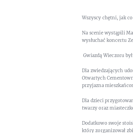
Wszyscy chętni, jak c
Na scenie wystąpili M
wysłuchać koncertu Ze
Gwiazdą Wieczoru był
Dla zwiedzających udos
Otwartych Cementowni 
przyjazna mieszkańco
Dla dzieci przygotowa
twarzy oraz miastecz
Dodatkowo swoje stoi
który zorganizował zb