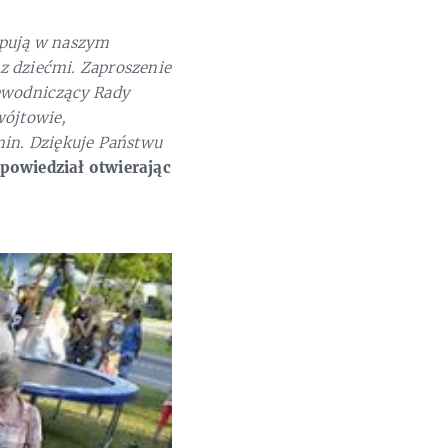
ępują w naszym
 z dziećmi. Zaproszenie
zewodniczący Rady
wójtowie,
min. Dziękuje Państwu
powiedział otwierając