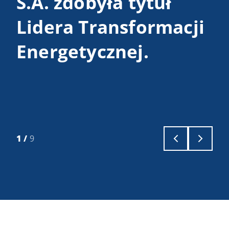
S.A. zdobyła tytuł
2
Lidera Transformacji
Energetycznej.
1
/
9