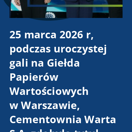
25 marca 2026 r,
P
podczas uroczystej
C
gali na Giełda
S
Papierów
G
Wartościowych
z
w Warszawie,
t
Cementownia Warta
F