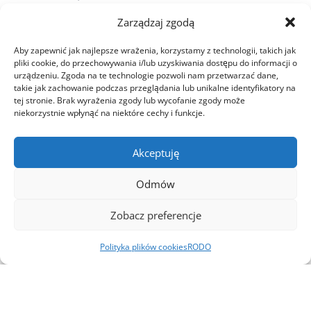
Monika Porębska nominowana
Zarządzaj zgodą
do konkursu Top Woman in Real
Aby zapewnić jak najlepsze wrażenia, korzystamy z technologii, takich jak
pliki cookie, do przechowywania i/lub uzyskiwania dostępu do informacji o
Estate!
urządzeniu. Zgoda na te technologie pozwoli nam przetwarzać dane,
takie jak zachowanie podczas przeglądania lub unikalne identyfikatory na
tej stronie. Brak wyrażenia zgody lub wycofanie zgody może
Z przyjemnością informujemy, że Pani Monika
niekorzystnie wpłynąć na niektóre cechy i funkcje.
Porębska, pełniąca w Cementowni Warta S.A. funkcję
Pełnomocnika Zarządu ds. zrównoważonego rozwoju
i odpowiedzialnego biznesu, została nominowana
Akceptuję
do tegorocznej edycji konkursu Top Woman in Real
Odmów
Estate w kategorii…
Zobacz preferencje
Czytaj więcej
Polityka plików cookies
RODO