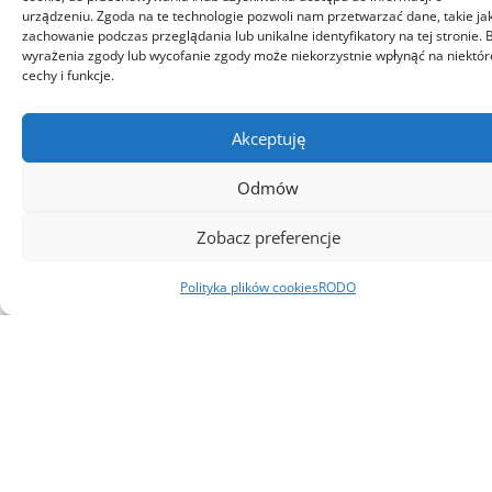
urządzeniu. Zgoda na te technologie pozwoli nam przetwarzać dane, takie ja
zachowanie podczas przeglądania lub unikalne identyfikatory na tej stronie. 
wyrażenia zgody lub wycofanie zgody może niekorzystnie wpłynąć na niektór
cechy i funkcje.
Akceptuję
Odmów
Zobacz preferencje
23 MAJA, 2026
Polityka plików cookies
RODO
Łączymy naukę z przemysłem. Wyniki
projektu B+R Cementowni Warta S.A.
W dniach 20–22 maja 2026 r. w Krynicy-Zdroju odbyła się XII
Konferencja Naukowa „Energia i Środowisko w Technologiach
Przemysłowych”. Mieliśmy przyjemność uczestniczyć
w wydarzeniu poświęconym innowacjom, badaniom